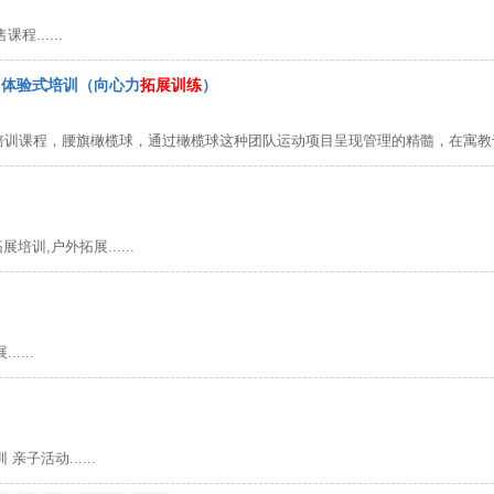
......
力体验式培训（向心力
拓展训练
）
训课程，腰旗橄榄球，通过橄榄球这种团队运动项目呈现管理的精髓，在寓教于乐中
培训,户外拓展......
....
子活动......