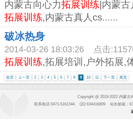
内蒙古向心力
拓展训练
|内蒙
拓展训练
,内蒙古真人cs......
破冰热身
2014-03-26 18:03:26 点击:1157
拓展训练
,拓展培训,户外拓展,体验
首页
上一页
2
3
4
5
6
7
8
9
10
11
下一页
尾页
Copyright @ 2019-2022 内蒙
联系电话:0471-5161344 QQ:634416809 站长邮